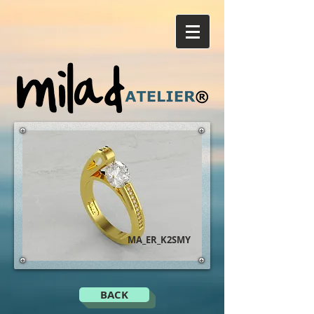
MA_ER_K2SMY
BACK