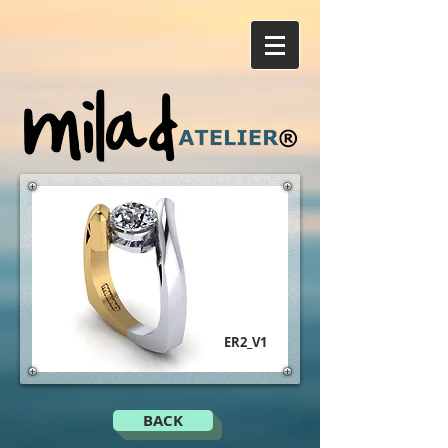
ER2_V1
BACK